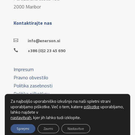
2000 Maribor
Kontaktirajte nas
info@enerson.si

+386 (0)2 23 45 690

Impresum
Pravno obvestilo
Politika zasebnosti
Politika piškotkov
Za najboljšo uporabniško izkušnjo na naši spletni strani
Splošni pogoji poslovanja
uporabljamo piškotke. Več o tem, katere
piškotke
uporabljamo,
lahko najdete v
General terms & Conditions
nastavitvah
, kjer jih lahko tudi izklopite.
Sprejmi
Zavrni
Nastavitve