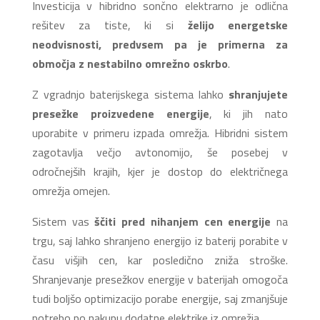
Investicija v hibridno sončno elektrarno je odlična
rešitev za tiste, ki si
želijo energetske
neodvisnosti, predvsem pa je primerna za
območja z nestabilno omrežno oskrbo
.
Z vgradnjo baterijskega sistema lahko
shranjujete
presežke proizvedene energije
, ki jih nato
uporabite v primeru izpada omrežja. Hibridni sistem
zagotavlja večjo avtonomijo, še posebej v
odročnejših krajih, kjer je dostop do električnega
omrežja omejen.
Sistem vas
ščiti pred nihanjem cen energije
na
trgu, saj lahko shranjeno energijo iz baterij porabite v
času višjih cen, kar posledično zniža stroške.
Shranjevanje presežkov energije v baterijah omogoča
tudi boljšo optimizacijo porabe energije, saj zmanjšuje
potrebo po nakupu dodatne elektrike iz omrežja.