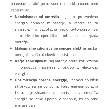
primerjavi z običajnimi sončnimi elektrarnami, med
katerimi so:
Neodvisnost od omrežja
, saj lahko proizvedeno
energijo porabite iz baterije, v katero se ta
shranjuje. To zagotavlja večjo avtonomijo, saj
lahko elektriko uporabljate tudi v primeru izpada
omrežja.
Maksimalno izkoriščanje sončne elektrarne
, kar
omogoča večjo učinkovitost sistema.
Večja zanesljivost
, saj baterija deluje kot rezerva
in omogoča neprekinjeno oskrbo z električno
energijo.
Optimizacija porabe energije
, kar vodi do nižjih
stroškov, saj se ob pomanjkanju energije porablja
tista, ki je shranjena v baterijskem sistemu. Ta
energija se lahko uporabi v obdobjih, ko so cene
energije višje.