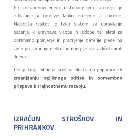
Pri preobremenjenem distribucijskem omrežju je
oddajanje v omrežje lahko omejeno ali ničelno.
Najboljša rešitev je tako sistem za upravljanje
baterije, ki uravnava vklope in izklope ter skrbi za
optimalno polnjenje in praznjenje baterije glede na
cene proizvodnje električne energije ob različnih urah
dneva.
Poleg tega hibridna sončna elektrarna pripomore k
zmanjšanju ogljičnega odtisa in pomembno
prispeva k trajnostnemu razvoju
.
IZRAČUN STROŠKOV IN
PRIHRANKOV