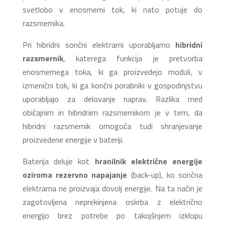
svetlobo v enosmerni tok, ki nato potuje do
razsmernika.
Pri hibridni sončni elektrarni uporabljamo
hibridni
razsmernik
, katerega funkcija je pretvorba
enosmernega toka, ki ga proizvedejo moduli, v
izmenični tok, ki ga končni porabniki v gospodinjstvu
uporabljajo za delovanje naprav. Razlika med
običajnim in hibridnim razsmernikom je v tem, da
hibridni razsmernik omogoča tudi shranjevanje
proizvedene energije v bateriji.
Baterija deluje kot
hranilnik električne energije
oziroma rezervno napajanje
(back-up), ko sončna
elektrarna ne proizvaja dovolj energije. Na ta način je
zagotovljena neprekinjena oskrba z električno
energijo brez potrebe po takojšnjem izklopu